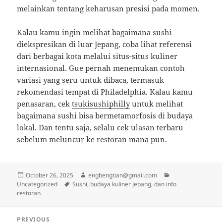
melainkan tentang keharusan presisi pada momen.
Kalau kamu ingin melihat bagaimana sushi
diekspresikan di luar Jepang, coba lihat referensi
dari berbagai kota melalui situs-situs kuliner
internasional. Gue pernah menemukan contoh
variasi yang seru untuk dibaca, termasuk
rekomendasi tempat di Philadelphia. Kalau kamu
penasaran, cek
tsukisushiphilly
untuk melihat
bagaimana sushi bisa bermetamorfosis di budaya
lokal. Dan tentu saja, selalu cek ulasan terbaru
sebelum meluncur ke restoran mana pun.
Posted
Author
Categories
October 26, 2025
engbengtian@gmail.com
on
Tags
Uncategorized
Sushi, budaya kuliner Jepang, dan info
restoran
Post
PREVIOUS