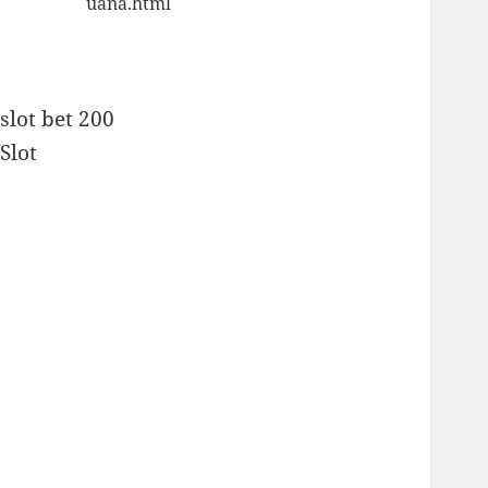
uana.html
slot bet 200
Slot