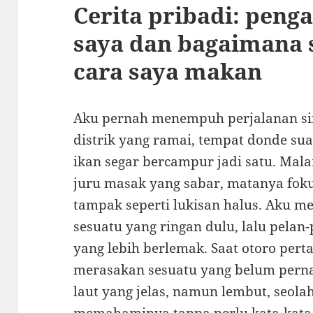
Cerita pribadi: pen
saya dan bagaimana
cara saya makan
Aku pernah menempuh perjalanan sing
distrik yang ramai, tempat donde sua
ikan segar bercampur jadi satu. Mal
juru masak yang sabar, matanya fok
tampak seperti lukisan halus. Aku 
sesuatu yang ringan dulu, lalu pelan
yang lebih berlemak. Saat otoro pert
merasakan sesuatu yang belum pern
laut yang jelas, namun lembut, seolah