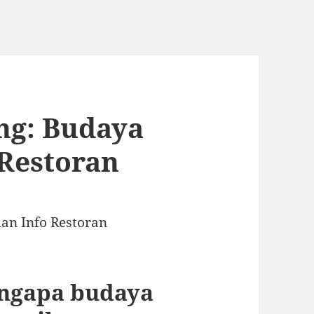
ang: Budaya
 Restoran
dan Info Restoran
engapa budaya