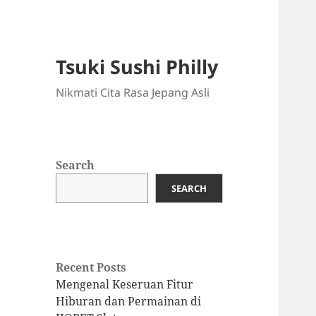
Tsuki Sushi Philly
Nikmati Cita Rasa Jepang Asli
Search
SEARCH
Recent Posts
Mengenal Keseruan Fitur
Hiburan dan Permainan di