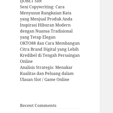
IJOBET Slot
Seni Copywriting: Cara
Menyusun Rangkaian Kata
yang Menjual Produk Anda
Inspirasi Hiburan Modern
dengan Nuansa Tradisional
yang Tetap Elegan
OKTO88 dan Cara Membangun
Citra Brand Digital yang Lebih
Kredibel di Tengah Persaingan
Online
Analisis Strategis: Menakar
Kualitas dan Peluang dalam
Ulasan Slot / Game Online
Recent Comments