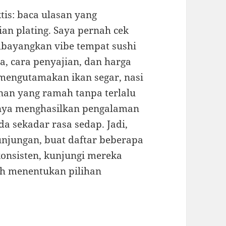
tis: baca ulasan yang
an plating. Saya pernah cek
ayangkan vibe tempat sushi
 cara penyajian, dan harga
 mengutamakan ikan segar, nasi
anan yang ramah tanpa terlalu
anya menghasilkan pengalaman
a sekadar rasa sedap. Jadi,
njungan, buat daftar beberapa
konsisten, kunjungi mereka
ah menentukan pilihan