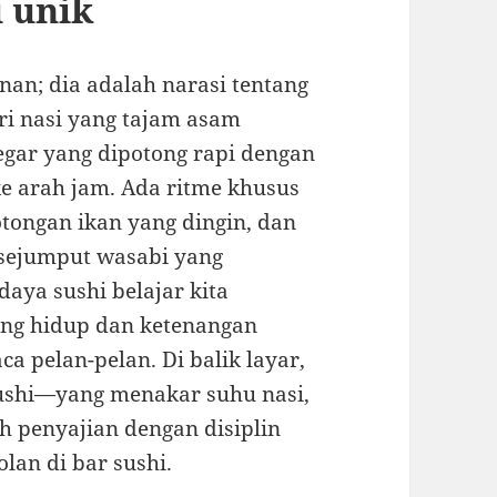
u unik
nan; dia adalah narasi tentang
ri nasi yang tajam asam
egar yang dipotong rapi dengan
ke arah jam. Ada ritme khusus
potongan ikan yang dingin, dan
u sejumput wasabi yang
aya sushi belajar kita
ang hidup dan ketenangan
ca pelan-pelan. Di balik layar,
ushi—yang menakar suhu nasi,
h penyajian dengan disiplin
lan di bar sushi.