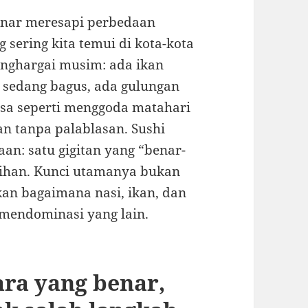
benar meresapi perbedaan
 sering kita temui di kota-kota
enghargai musim: ada ikan
 sedang bagus, ada gulungan
asa seperti menggoda matahari
an tanpa palablasan. Sushi
n: satu gigitan yang “benar-
ebihan. Kunci utamanya bukan
an bagaimana nasi, ikan, dan
 mendominasi yang lain.
ara yang benar,