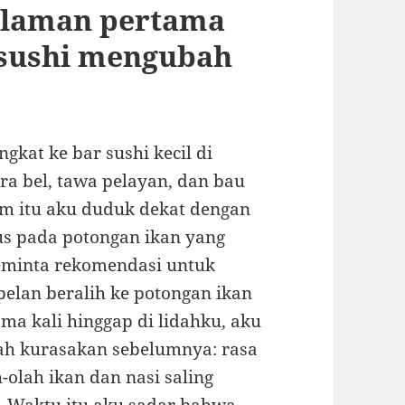
galaman pertama
 sushi mengubah
kat ke bar sushi kecil di
ra bel, tawa pelayan, dan bau
am itu aku duduk dekat dengan
us pada potongan ikan yang
meminta rekomendasi untuk
-pelan beralih ke potongan ikan
ama kali hinggap di lidahku, aku
ah kurasakan sebelumnya: rasa
-olah ikan dan nasi saling