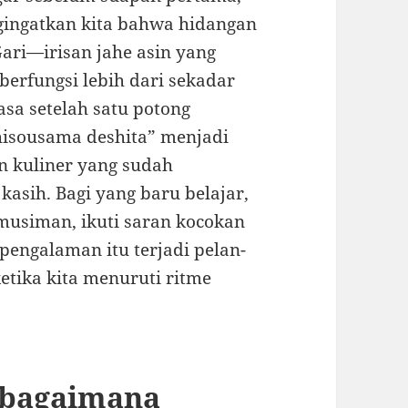
gingatkan kita bahwa hidangan
 Gari—irisan jahe asin yang
berfungsi lebih dari sekadar
sa setelah satu potong
chisousama deshita” menjadi
n kuliner yang sudah
sih. Bagi yang baru belajar,
 musiman, ikuti saran kocokan
 pengalaman itu terjadi pelan-
ketika kita menuruti ritme
: bagaimana