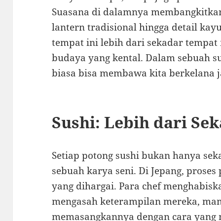
Suasana di dalamnya membangkitkan
lantern tradisional hingga detail k
tempat ini lebih dari sekadar tempa
budaya yang kental. Dalam sebuah su
biasa bisa membawa kita berkelana ja
Sushi: Lebih dari S
Setiap potong sushi bukan hanya sek
sebuah karya seni. Di Jepang, proses
yang dihargai. Para chef menghabis
mengasah keterampilan mereka, mam
memasangkannya dengan cara yang 