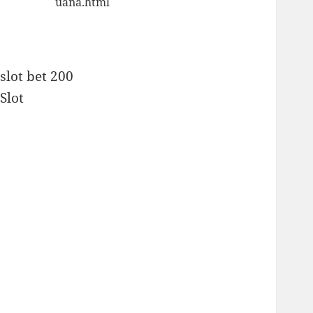
uana.html
slot bet 200
Slot