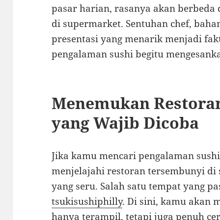
pasar harian, rasanya akan berbeda 
di supermarket. Sentuhan chef, baha
presentasi yang menarik menjadi fa
pengalaman sushi begitu mengesank
Menemukan Restora
yang Wajib Dicoba
Jika kamu mencari pengalaman sushi
menjelajahi restoran tersembunyi di 
yang seru. Salah satu tempat yang p
tsukisushiphilly
. Di sini, kamu akan
hanya terampil, tetapi juga penuh cer