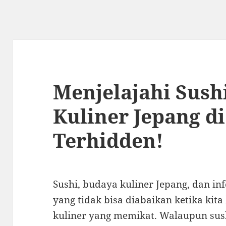
Menjelajahi Sush
Kuliner Jepang d
Terhidden!
Sushi, budaya kuliner Jepang, dan in
yang tidak bisa diabaikan ketika kit
kuliner yang memikat. Walaupun sus