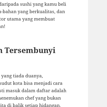
daripada sushi yang kamu beli
n-bahan yang berkualitas, dan
ktor utama yang membuat
an!
n Tersembunyi
 yang tiada duanya,
sudut kota bisa menjadi cara
asti masuk dalam daftar adalah
 menemukan chef yang bukan
ita di balik setiap hidangan.