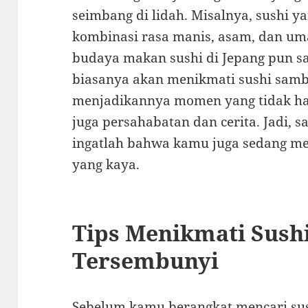
seimbang di lidah. Misalnya, sushi y
kombinasi rasa manis, asam, dan uma
budaya makan sushi di Jepang pun s
biasanya akan menikmati sushi samb
menjadikannya momen yang tidak ha
juga persahabatan dan cerita. Jadi, 
ingatlah bahwa kamu juga sedang me
yang kaya.
Tips Menikmati Sushi
Tersembunyi
Sebelum kamu berangkat mencari sus