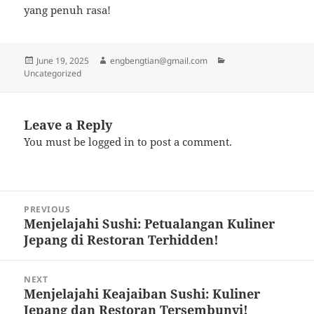
yang penuh rasa!
Posted
Author
Categories
June 19, 2025
engbengtian@gmail.com
on
Uncategorized
Leave a Reply
You must be
logged in
to post a comment.
Post
PREVIOUS
navigation
Menjelajahi Sushi: Petualangan Kuliner
Previous
Jepang di Restoran Terhidden!
post:
NEXT
Menjelajahi Keajaiban Sushi: Kuliner
Next
Jepang dan Restoran Tersembunyi!
post: