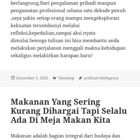
berlangsung.Dari pengalaman pribadi maupun
pengamatan profesional selama satu dekade penuh
,saya yakin setiap orang mampu mengeksplorasi
kekuatan tersembunyi melalui
refleksi,kepedulian,sampai aksi nyata
dimulai.Semoga tulisan ini bisa membantu anda
melakukan perjalanan menggali makna kehidupan
sekaligus melahirkan harapan baru!
Posted
Categories
Tags
December 5, 2025
Teknologi
artificial intelligence
on
Makanan Yang Sering
Kurang Dihargai Tapi Selalu
Ada Di Meja Makan Kita
Makanan adalah bagian integral dari budaya dan