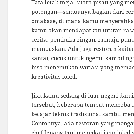
Tata letak meja, suara pisau yang m
potongan—semuanya bagian dari ceri
omakase, di mana kamu menyerahkan
kamu akan mendapatkan urutan rasa 
cerita: pembuka ringan, menuju punc
memuaskan. Ada juga restoran kaiten 
santai, cocok untuk ngemil sambil ngo
bisa menemukan variasi yang memad
kreativitas lokal.
Jika kamu sedang di luar negeri dan
tersebut, beberapa tempat mencoba m
belajar teknik tradisional sambil me
Contohnya, ada restoran yang mengam
chef Jepang tapi memakai ikan loka