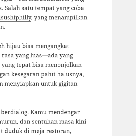
. Salah satu tempat yang coba
isushiphilly
, yang menampilkan
n.
teh hijau bisa mengangkat
 rasa yang luas—ada yang
h yang tepat bisa menonjolkan
ngan kesegaran pahit halusnya,
an menyiapkan untuk gigitan
ti berdialog. Kamu mendengar
temurun, dan sentuhan masa kini
aat duduk di meja restoran,