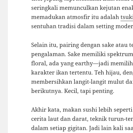
seringkali memunculkan kejutan enak
memadukan atmosfir itu adalah
tsuk
sentuhan tradisi dalam setting moder
Selain itu, pairing dengan sake atau 
pengalaman. Sake memiliki spektrum
floral, ada yang earthy—jadi memili
karakter ikan tertentu. Teh hijau, de
membersihkan langit-langit mulut d
berikutnya. Kecil, tapi penting.
Akhir kata, makan sushi lebih seper
cerita laut dan darat, teknik turun-
dalam setiap gigitan. Jadi lain kali s