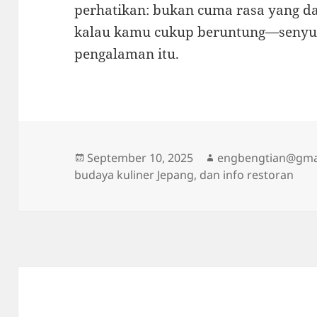
perhatikan: bukan cuma rasa yang dat
kalau kamu cukup beruntung—senyum
pengalaman itu.
Posted
Author
September 10, 2025
engbengtian@gma
on
budaya kuliner Jepang, dan info restoran