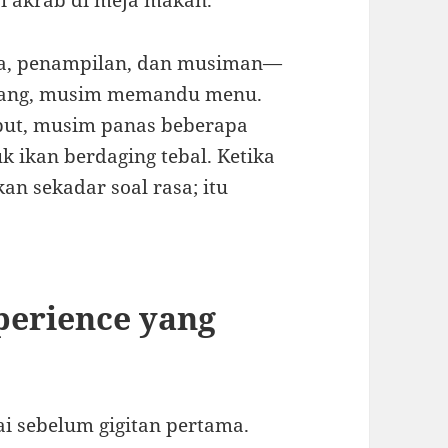
pi akrab di meja makan.
a, penampilan, dan musiman—
epang, musim memandu menu.
ut, musim panas beberapa
k ikan berdaging tebal. Ketika
n sekadar soal rasa; itu
xperience yang
ai sebelum gigitan pertama.