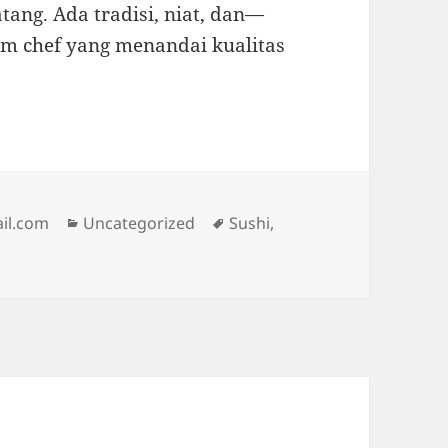
ang. Ada tradisi, niat, dan—
 chef yang menandai kualitas
Categories
Tags
il.com
Uncategorized
Sushi,