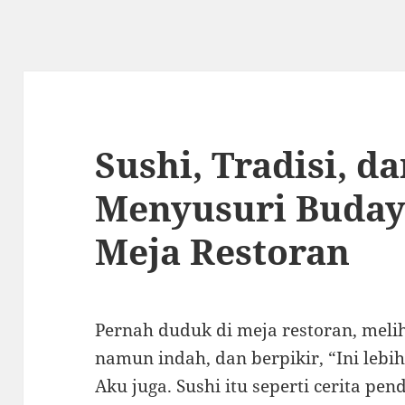
Sushi, Tradisi, d
Menyusuri Buday
Meja Restoran
Pernah duduk di meja restoran, melih
namun indah, dan berpikir, “Ini lebih
Aku juga. Sushi itu seperti cerita pe