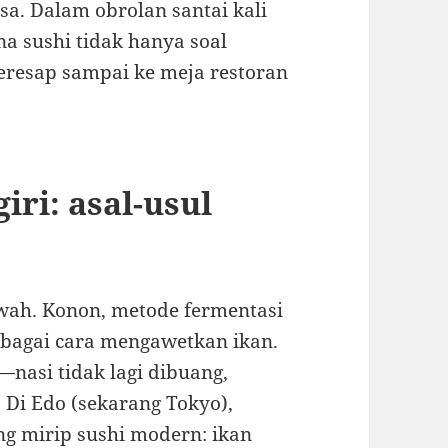
sa. Dalam obrolan santai kali
na sushi tidak hanya soal
eresap sampai ke meja restoran
iri: asal-usul
wah. Konon, metode fermentasi
ebagai cara mengawetkan ikan.
asi tidak lagi dibuang,
 Di Edo (sekarang Tokyo),
ng mirip sushi modern: ikan