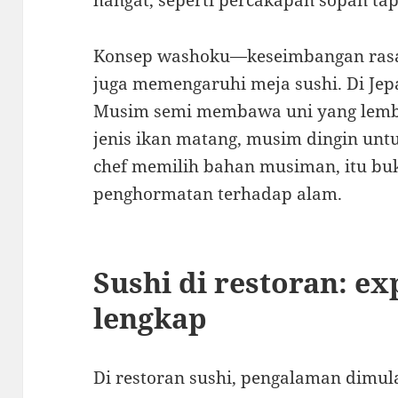
hangat, seperti percakapan sopan ta
Konsep washoku—keseimbangan ras
juga memengaruhi meja sushi. Di J
Musim semi membawa uni yang lemb
jenis ikan matang, musim dingin untu
chef memilih bahan musiman, itu buka
penghormatan terhadap alam.
Sushi di restoran: e
lengkap
Di restoran sushi, pengalaman dimul