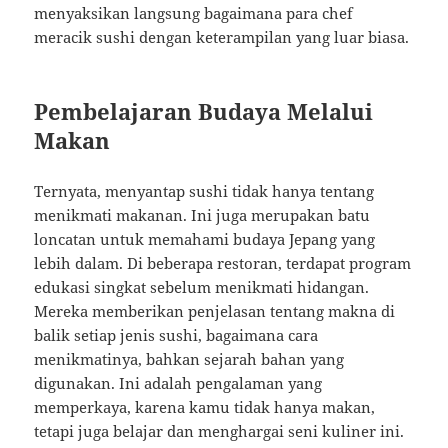
menyaksikan langsung bagaimana para chef
meracik sushi dengan keterampilan yang luar biasa.
Pembelajaran Budaya Melalui
Makan
Ternyata, menyantap sushi tidak hanya tentang
menikmati makanan. Ini juga merupakan batu
loncatan untuk memahami budaya Jepang yang
lebih dalam. Di beberapa restoran, terdapat program
edukasi singkat sebelum menikmati hidangan.
Mereka memberikan penjelasan tentang makna di
balik setiap jenis sushi, bagaimana cara
menikmatinya, bahkan sejarah bahan yang
digunakan. Ini adalah pengalaman yang
memperkaya, karena kamu tidak hanya makan,
tetapi juga belajar dan menghargai seni kuliner ini.