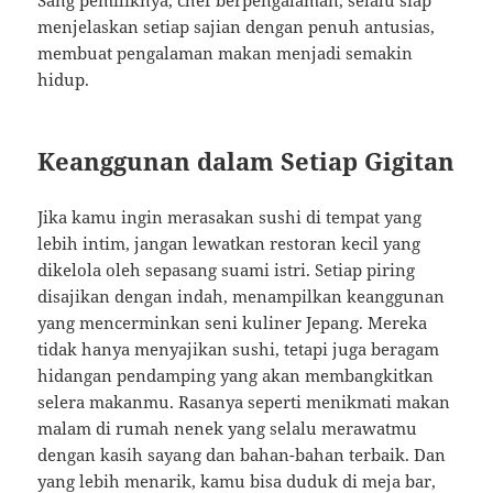
Sang pemiliknya, chef berpengalaman, selalu siap
menjelaskan setiap sajian dengan penuh antusias,
membuat pengalaman makan menjadi semakin
hidup.
Keanggunan dalam Setiap Gigitan
Jika kamu ingin merasakan sushi di tempat yang
lebih intim, jangan lewatkan restoran kecil yang
dikelola oleh sepasang suami istri. Setiap piring
disajikan dengan indah, menampilkan keanggunan
yang mencerminkan seni kuliner Jepang. Mereka
tidak hanya menyajikan sushi, tetapi juga beragam
hidangan pendamping yang akan membangkitkan
selera makanmu. Rasanya seperti menikmati makan
malam di rumah nenek yang selalu merawatmu
dengan kasih sayang dan bahan-bahan terbaik. Dan
yang lebih menarik, kamu bisa duduk di meja bar,