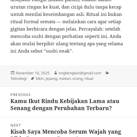
urutan ringan ke kuat, dan cicipi dulu tanpa kecap
untuk menilai keseimbangan asli. Ritual ini bukan
ritual formal semata — melainkan cara agar setiap
gigitan berbicara dengan jelas. Percayalah: setelah
mencoba sushi dengan perhatian seperti ini, Anda
akan mulai berpikir ulang tentang apa yang selama
ini Anda sebut “sushi enak”.
Posted
Author
Categories
November 16, 2025
engbengtian@gmail.com
on
Tags
Teknologi
bikin
,
jepang
,
makan
,
orang
,
ritual
Post
PREVIOUS
navigation
Kamu Ikut Rindu Kebijakan Lama atau
Previous
Senang dengan Perubahan Terbaru?
post:
NEXT
Kisah Saya Mencoba Serum Wajah yang
Next