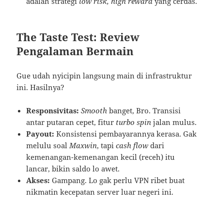
adalah strategi
low risk, high reward
yang cerdas.
The Taste Test: Review
Pengalaman Bermain
Gue udah nyicipin langsung main di infrastruktur
ini. Hasilnya?
Responsivitas:
Smooth
banget, Bro. Transisi
antar putaran cepet, fitur
turbo spin
jalan mulus.
Payout:
Konsistensi pembayarannya kerasa. Gak
melulu soal
Maxwin
, tapi
cash flow
dari
kemenangan-kemenangan kecil (receh) itu
lancar, bikin saldo lo awet.
Akses:
Gampang. Lo gak perlu VPN ribet buat
nikmatin kecepatan server luar negeri ini.