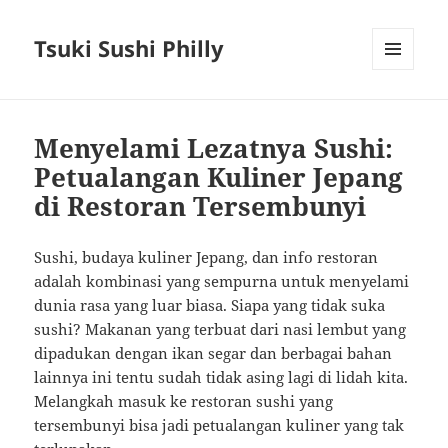
Tsuki Sushi Philly
MENU
AND
WIDGETS
Menyelami Lezatnya Sushi:
Petualangan Kuliner Jepang
di Restoran Tersembunyi
Sushi, budaya kuliner Jepang, dan info restoran
adalah kombinasi yang sempurna untuk menyelami
dunia rasa yang luar biasa. Siapa yang tidak suka
sushi? Makanan yang terbuat dari nasi lembut yang
dipadukan dengan ikan segar dan berbagai bahan
lainnya ini tentu sudah tidak asing lagi di lidah kita.
Melangkah masuk ke restoran sushi yang
tersembunyi bisa jadi petualangan kuliner yang tak