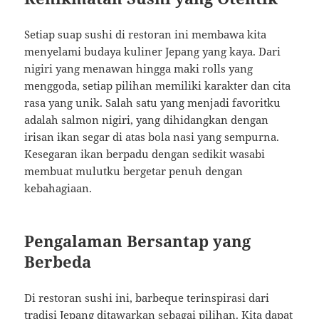
Setiap suap sushi di restoran ini membawa kita
menyelami budaya kuliner Jepang yang kaya. Dari
nigiri yang menawan hingga maki rolls yang
menggoda, setiap pilihan memiliki karakter dan cita
rasa yang unik. Salah satu yang menjadi favoritku
adalah salmon nigiri, yang dihidangkan dengan
irisan ikan segar di atas bola nasi yang sempurna.
Kesegaran ikan berpadu dengan sedikit wasabi
membuat mulutku bergetar penuh dengan
kebahagiaan.
Pengalaman Bersantap yang
Berbeda
Di restoran sushi ini, barbeque terinspirasi dari
tradisi Jepang ditawarkan sebagai pilihan. Kita dapat