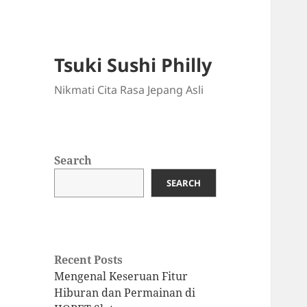
Tsuki Sushi Philly
Nikmati Cita Rasa Jepang Asli
Search
SEARCH
Recent Posts
Mengenal Keseruan Fitur
Hiburan dan Permainan di