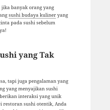
 jika banyak orang yang
tang
sushi budaya kuliner
yang
 cinta pada sushi sebelum
ya!
ushi yang Tak
sa, tapi juga pengalaman yang
ang yang menyajikan sushi
erikan interaksi yang unik
 restoran sushi otentik, Anda