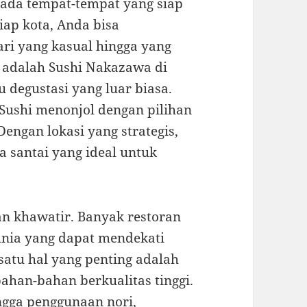
u ada tempat-tempat yang siap
iap kota, Anda bisa
ri yang kasual hingga yang
 adalah Sushi Nakazawa di
 degustasi yang luar biasa.
i Sushi menonjol dengan pilihan
engan lokasi yang strategis,
a santai yang ideal untuk
gan khawatir. Banyak restoran
dunia yang dapat mendekati
 satu hal yang penting adalah
han-bahan berkualitas tinggi.
ngga penggunaan nori,