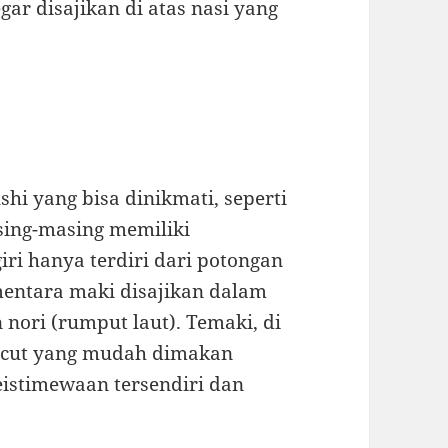
gar disajikan di atas nasi yang
shi yang bisa dinikmati, seperti
asing-masing memiliki
giri hanya terdiri dari potongan
ementara maki disajikan dalam
nori (rumput laut). Temaki, di
erucut yang mudah dimakan
eistimewaan tersendiri dan