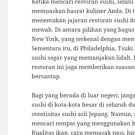
Ketika mencari restoran sushi, selal
memuaskan hasrat kuliner Anda. Di t
menemukan jajaran restoran sushi da
mewah. Di antara pilihan yang bagus
New York, yang terkenal dengan menu
Sementara itu, di Philadelphia, Tsuk
sushi segar yang memanjakan lidah. D
restoran ini juga memberikan suasan
bersantap.
Bagi yang berada di luar negeri, jan
sushi di kota-kota besar di seluruh 
otentisitas sushi asli Jepang. Namun,
mencari tempat yang menggunakan ba
Kualitas ikan, cara memasak nasi, hi