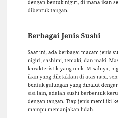
dengan bentuk nigiri, di mana ikan se
dibentuk tangan.
Berbagai Jenis Sushi
Saat ini, ada berbagai macam jenis su
nigiri, sashimi, temaki, dan maki. M
karakteristik yang unik. Misalnya, ni
ikan yang diletakkan di atas nasi, s
bentuk gulungan yang dibalut dengan 
sisi lain, adalah sushi berbentuk k
dengan tangan. Tiap jenis memiliki k
mampu memanjakan lidah.