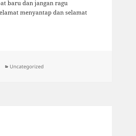
at baru dan jangan ragu
 Selamat menyantap dan selamat
Categories
Uncategorized