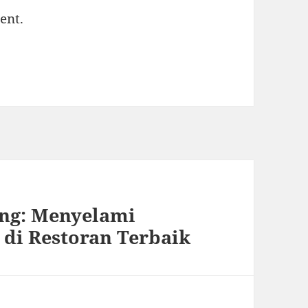
ent.
ang: Menyelami
 di Restoran Terbaik