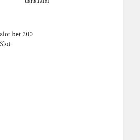
uana.html
slot bet 200
Slot