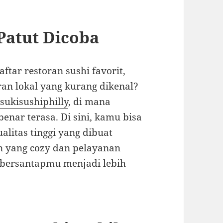
Patut Dicoba
ar restoran sushi favorit,
an lokal yang kurang dikenal?
tsukisushiphilly
, di mana
enar terasa. Di sini, kamu bisa
litas tinggi yang dibuat
n yang cozy dan pelayanan
ersantapmu menjadi lebih