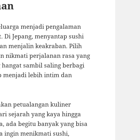
aan
eluarga menjadi pengalaman
t. Di Jepang, menyantap sushi
n menjalin keakraban. Pilih
an nikmati perjalanan rasa yang
hangat sambil saling berbagi
 menjadi lebih intim dan
akan petualangan kuliner
ari sejarah yang kaya hingga
, ada begitu banyak yang bisa
 ingin menikmati sushi,