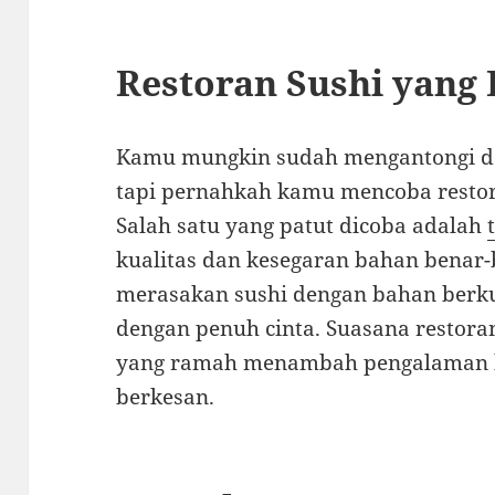
Restoran Sushi yang 
Kamu mungkin sudah mengantongi daft
tapi pernahkah kamu mencoba restor
Salah satu yang patut dicoba adalah
kualitas dan kesegaran bahan benar-b
merasakan sushi dengan bahan berkua
dengan penuh cinta. Suasana restora
yang ramah menambah pengalaman b
berkesan.