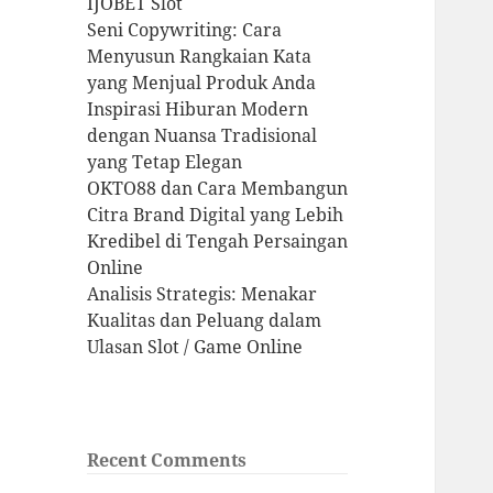
IJOBET Slot
Seni Copywriting: Cara
Menyusun Rangkaian Kata
yang Menjual Produk Anda
Inspirasi Hiburan Modern
dengan Nuansa Tradisional
yang Tetap Elegan
OKTO88 dan Cara Membangun
Citra Brand Digital yang Lebih
Kredibel di Tengah Persaingan
Online
Analisis Strategis: Menakar
Kualitas dan Peluang dalam
Ulasan Slot / Game Online
Recent Comments