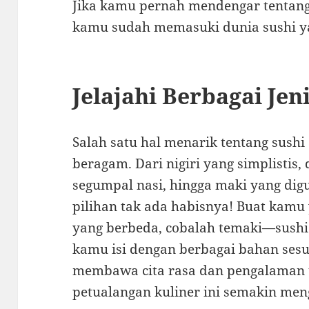
Jika kamu pernah mendengar tentang n
kamu sudah memasuki dunia sushi y
Jelajahi Berbagai Jen
Salah satu hal menarik tentang sushi
beragam. Dari nigiri yang simplistis, 
segumpal nasi, hingga maki yang digu
pilihan tak ada habisnya! Buat kamu
yang berbeda, cobalah temaki—sushi
kamu isi dengan berbagai bahan sesua
membawa cita rasa dan pengalaman u
petualangan kuliner ini semakin men