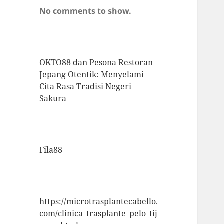
No comments to show.
OKTO88 dan Pesona Restoran
Jepang Otentik: Menyelami
Cita Rasa Tradisi Negeri
Sakura
Fila88
https://microtrasplantecabello.
com/clinica_trasplante_pelo_tij