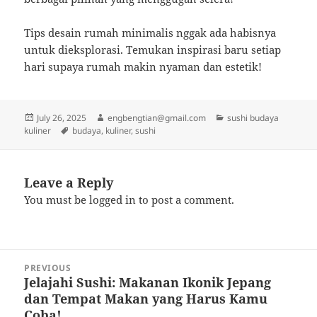
Tips desain rumah minimalis nggak ada habisnya
untuk dieksplorasi. Temukan inspirasi baru setiap
hari supaya rumah makin nyaman dan estetik!
Posted
Author
Categories
July 26, 2025
engbengtian@gmail.com
sushi budaya
on
Tags
kuliner
budaya
,
kuliner
,
sushi
Leave a Reply
You must be
logged in
to post a comment.
Post
PREVIOUS
navigation
Jelajahi Sushi: Makanan Ikonik Jepang
Previous
dan Tempat Makan yang Harus Kamu
post:
Coba!