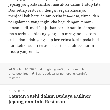
Jepang yang kita izinkan masuk ke dalam hidup kita.
Dan setiap restoran, dengan segala khasnya,
menjadi bab baru dalam cerita itu—rasa, ritme, dan
pengalaman yang ingin kita bagi dengan teman-
teman. Jadi, mari lanjutkan perjalanan ini dengan
mata terbuka, hidung yang siap mengendus aroma
cuka, dan lidah yang siap berterima kasih pada hari-
hari ketika sushi terasa seperti sebuah pelajaran
hidup yang enak.
Posted
Author
Categories
October 18, 2025
engbengtian@gmail.com
on
Tags
Uncategorized
Sushi, budaya kuliner Jepang, dan info
restoran
Post
PREVIOUS
navigation
Catatan Sushi dalam Budaya Kuliner
Previous
Jepang dan Info Restoran
post: