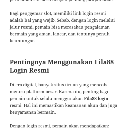
Bagi penggemar slot, memiliki link login resmi
adalah hal yang wajib. Sebab, dengan login melalui
jalur resmi, pemain bisa merasakan pengalaman
bermain yang aman, lancar, dan tentunya penuh
keuntungan.
Pentingnya Menggunakan Fila88
Login Resmi
Di era digital, banyak situs tiruan yang mencoba
meniru platform besar. Karena itu, penting bagi
pemain untuk selalu menggunakan
Fila88 login
resmi. Hal ini memastikan keamanan akun dan juga
kenyamanan bermain.
Dengan login resmi, pemain akan mendapatkan: