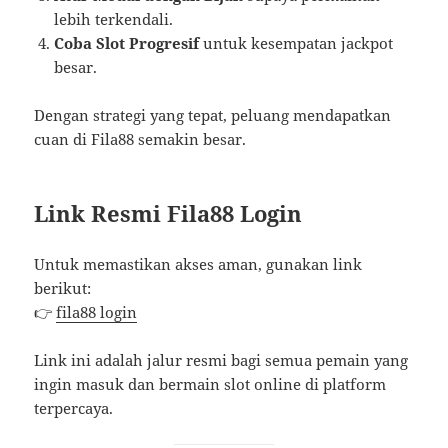
lebih terkendali.
Coba Slot Progresif
untuk kesempatan jackpot
besar.
Dengan strategi yang tepat, peluang mendapatkan
cuan di Fila88 semakin besar.
Link Resmi Fila88 Login
Untuk memastikan akses aman, gunakan link
berikut:
👉
fila88 login
Link ini adalah jalur resmi bagi semua pemain yang
ingin masuk dan bermain slot online di platform
terpercaya.