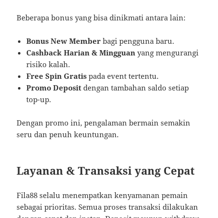
Beberapa bonus yang bisa dinikmati antara lain:
Bonus New Member
bagi pengguna baru.
Cashback Harian & Mingguan
yang mengurangi
risiko kalah.
Free Spin Gratis
pada event tertentu.
Promo Deposit
dengan tambahan saldo setiap
top-up.
Dengan promo ini, pengalaman bermain semakin
seru dan penuh keuntungan.
Layanan & Transaksi yang Cepat
Fila88 selalu menempatkan kenyamanan pemain
sebagai prioritas. Semua proses transaksi dilakukan