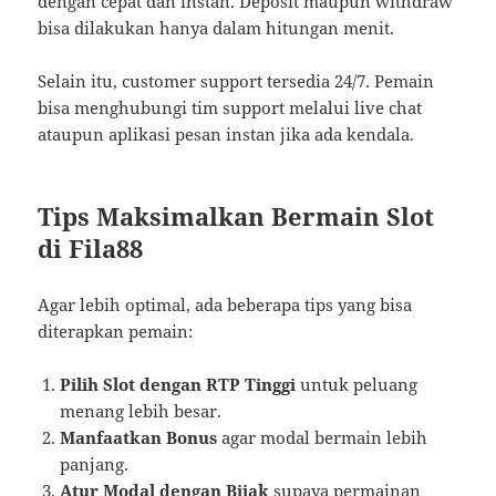
dengan cepat dan instan. Deposit maupun withdraw
bisa dilakukan hanya dalam hitungan menit.
Selain itu, customer support tersedia 24/7. Pemain
bisa menghubungi tim support melalui live chat
ataupun aplikasi pesan instan jika ada kendala.
Tips Maksimalkan Bermain Slot
di Fila88
Agar lebih optimal, ada beberapa tips yang bisa
diterapkan pemain:
Pilih Slot dengan RTP Tinggi
untuk peluang
menang lebih besar.
Manfaatkan Bonus
agar modal bermain lebih
panjang.
Atur Modal dengan Bijak
supaya permainan